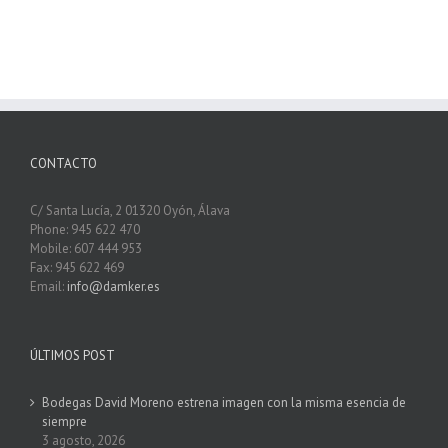
CONTACTO
C/ Santa Lucía, 2 01320 Oyón, Álava
Phone: 945 622 470
Mobile: 607 444 953
Fax: 945 622 469
Email:
info@damker.es
ÚLTIMOS POST
Bodegas David Moreno estrena imagen con la misma esencia de
siempre
3 agosto, 2026