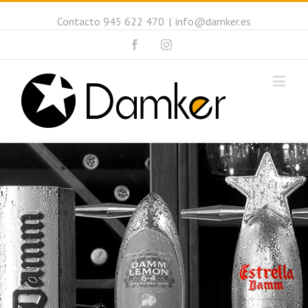
Contacto 945 622 470
|
info@damker.es
Facebook
Instagram